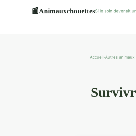
Animauxchouettes
📰
Si le soin devenait u
Accueil
›
Autres animaux
Survivr