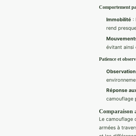
Comportement pa
Immobilité
: 
rend presque
Mouvements
évitant ainsi 
Patience et obser
Observation
environnemen
Réponse au
camouflage p
Comparaison av
Le camouflage d
armées à travers
et les différen