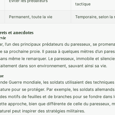
Éviter les prédateurs
tactique
Permanent, toute la vie
Temporaire, selon la 
ets et anecdotes
rvie
ar, l’un des principaux prédateurs du paresseux, se promena
de sa prochaine proie. Il passa à quelques mètres d’un par
sans même le remarquer. Le paresseux, immobile et silencieu
faitement dans son environnement, sauvant ainsi sa vie.
ue
nde Guerre mondiale, les soldats utilisaient des technique
nature pour se protéger. Par exemple, les soldats allemands 
des motifs de feuilles et de branches pour se fondre dans l
tte approche, bien que différente de celle du paresseux,
turel peut inspirer des stratégies militaires.