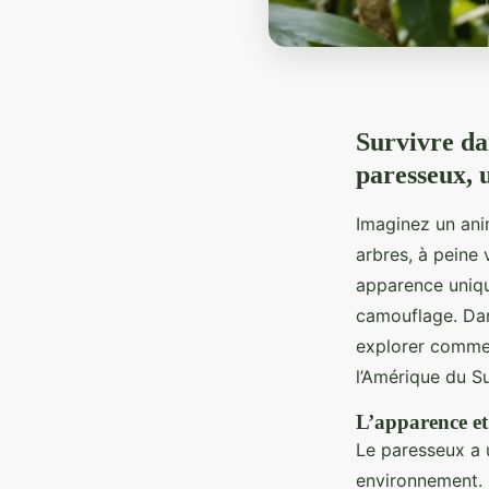
Survivre da
paresseux, 
Imaginez un ani
arbres, à peine 
apparence unique
camouflage. Dan
explorer commen
l’Amérique du S
L’apparence et
Le paresseux a 
environnement. 