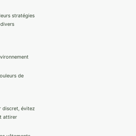
urs stratégies
 divers
nvironnement
couleurs de
 discret, évitez
 attirer
des vêtements