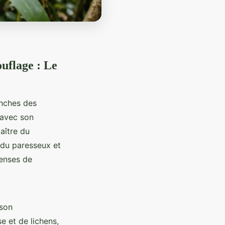
uflage : Le
anches des
 avec son
aître du
 du paresseux et
denses de
 son
 et de lichens,