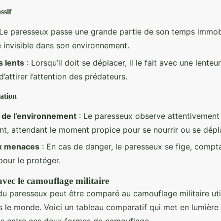
ssif
Le paresseux passe une grande partie de son temps immobil
 invisible dans son environnement.
 lents
: Lorsqu’il doit se déplacer, il le fait avec une lenteu
d’attirer l’attention des prédateurs.
vation
 de l’environnement
: Le paresseux observe attentivement
t, attendant le moment propice pour se nourrir ou se dépl
x menaces
: En cas de danger, le paresseux se fige, compt
our le protéger.
ec le camouflage militaire
u paresseux peut être comparé au camouflage militaire util
 le monde. Voici un tableau comparatif qui met en lumière l
ces entre ces deux formes de camouflage.