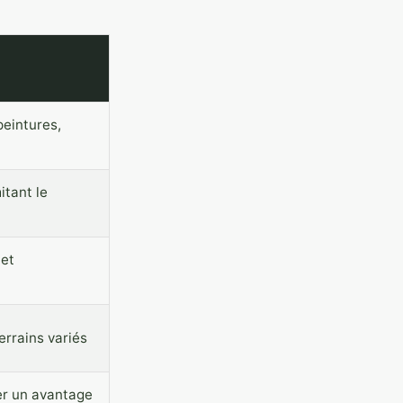
peintures,
itant le
et
errains variés
er un avantage