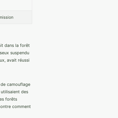
mission
it dans la forêt
esseux suspendu
x, avait réussi
s de camouflage
utilisaient des
es forêts
 montre comment