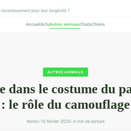
n investissement pour leur longévité ?
Accueil
Actu
Autres animaux
Chats
Chiens
AUTRES ANIMAUX
e dans le costume du p
: le rôle du camouflage
Kenzo
•
10 février 2025
•
4 min de lecture