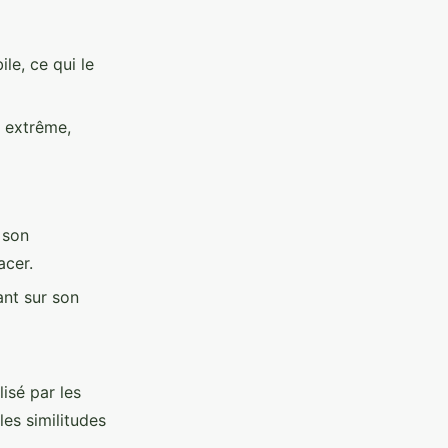
e, ce qui le
r extrême,
 son
acer.
ant sur son
isé par les
es similitudes