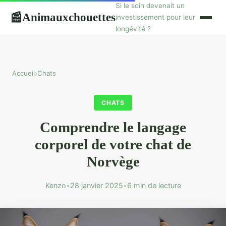
Si le soin devenait un
Animauxchouettes
📰
investissement pour leur
longévité ?
Accueil
›
Chats
CHATS
Comprendre le langage
corporel de votre chat de
Norvège
Kenzo
•
28 janvier 2025
•
6 min de lecture