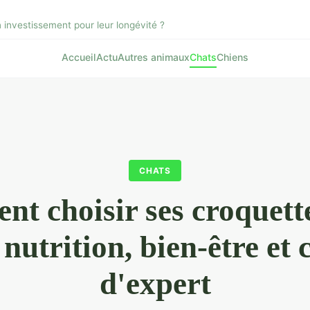
n investissement pour leur longévité ?
Accueil
Actu
Autres animaux
Chats
Chiens
CHATS
t choisir ses croquett
 nutrition, bien-être et 
d'expert