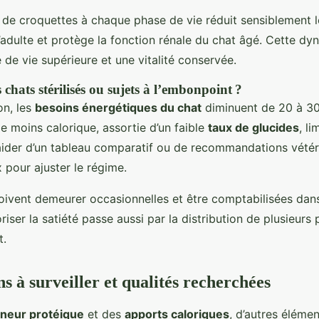
e de croquettes à chaque phase de vie réduit sensiblement l
’adulte et protège la fonction rénale du chat âgé. Cette dy
de vie supérieure et une vitalité conservée.
s chats stérilisés ou sujets à l’embonpoint ?
on, les
besoins énergétiques du chat
diminuent de 20 à 30
e moins calorique, assortie d’un faible
taux de glucides
, l
’aider d’un tableau comparatif ou de recommandations vétéri
 pour ajuster le régime.
doivent demeurer occasionnelles et être comptabilisées dans
oriser la satiété passe aussi par la distribution de plusieurs 
t.
s à surveiller et qualités recherchées
eneur protéique
et des
apports caloriques
, d’autres éléme