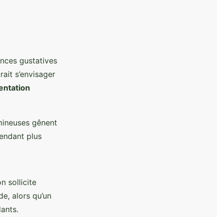
rences gustatives
rait s’envisager
entation
mineuses gênent
rendant plus
n sollicite
de, alors qu’un
dants.