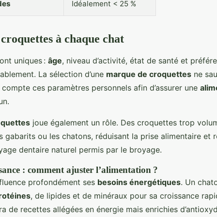
des
Idéalement < 25 %
 croquettes à chaque chat
ont uniques :
âge
, niveau d’activité, état de santé et préfé
rablement. La sélection d’une
marque de croquettes
ne sau
 compte ces paramètres personnels afin d’assurer une
alim
un.
roquettes
joue également un rôle. Des croquettes trop volu
ts gabarits ou les chatons, réduisant la prise alimentaire et 
toyage dentaire naturel permis par le broyage.
issance : comment ajuster l’alimentation ?
fluence profondément ses
besoins énergétiques
. Un chato
rotéines
, de lipides et de minéraux pour sa croissance rapi
ra de recettes allégées en énergie mais enrichies d’antioxy