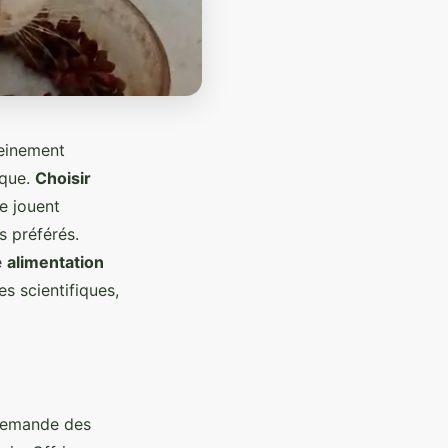
leinement
ique.
Choisir
e jouent
ns préférés.
e
alimentation
s scientifiques,
demande des