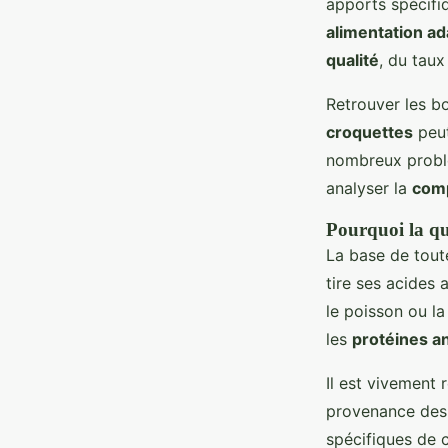
apports spécifiq
alimentation a
qualité
, du taux
Retrouver les b
croquettes
peut
nombreux problè
analyser la
comp
Pourquoi la qua
La base de toute
tire ses acides 
le poisson ou l
les
protéines a
Il est vivemen
provenance des p
spécifiques de 