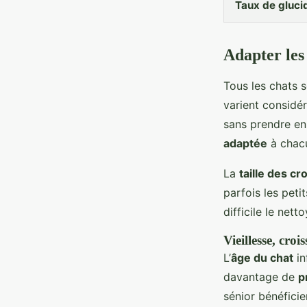
Taux de gluci
Adapter les
Tous les chats s
varient considé
sans prendre en
adaptée
à chac
La
taille des c
parfois les peti
difficile le net
Vieillesse, cro
L’
âge du chat
in
davantage de
p
sénior bénéficie