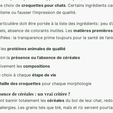
le choix de
croquettes pour chats
. Certains ingrédients c
isme ou fausser l’impression de qualité.
ticulière doit être portée à la liste des ingrédients : peu d’
iels, absence de colorants inutiles. Les
matières premières
ifiées : la transparence prime toujours pour la santé de l’ani
r les
protéines animales de qualité
lon la
présence ou l’absence de céréales
ntivement les
compositions
e choix à chaque
étape de vie
taille des croquettes
pour chaque morphologie
ence de céréales : un vrai critère ?
ent bannir totalement les
céréales
du bol de leur chat, redo
allergies. Les grains tels que blé, maïs et riz servent pourta