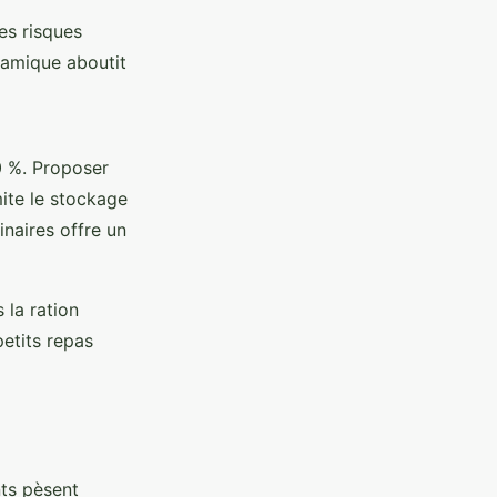
es risques
namique aboutit
 %. Proposer
imite le stockage
naires offre un
 la ration
petits repas
nts pèsent