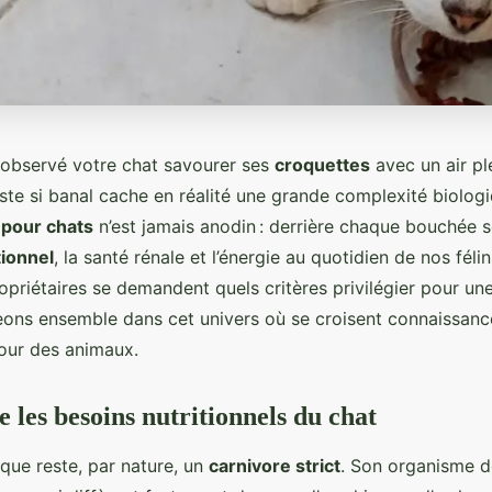
observé votre chat savourer ses
croquettes
avec un air p
este si banal cache en réalité une grande complexité biolog
 pour chats
n’est jamais anodin : derrière chaque bouchée s
tionnel
, la santé rénale et l’énergie au quotidien de nos féli
priétaires se demandent quels critères privilégier pour un
eons ensemble dans cet univers où se croisent connaissance
our des animaux.
les besoins nutritionnels du chat
que reste, par nature, un
carnivore strict
. Son organisme 