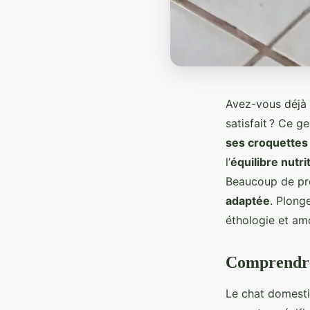
Avez-vous déjà 
satisfait ? Ce g
ses croquettes
l’
équilibre nutri
Beaucoup de pro
adaptée
. Plong
éthologie et am
Comprendre 
Le chat domesti