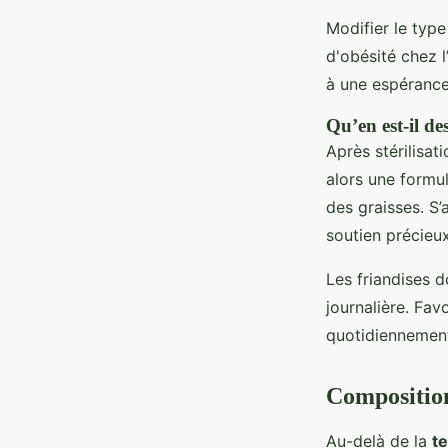
Modifier le typ
d'obésité chez l
à une espérance 
Qu’en est-il de
Après stérilisati
alors une formul
des graisses. S
soutien précieux
Les friandises 
journalière. Fav
quotidiennemen
Composition
Au-delà de la
t