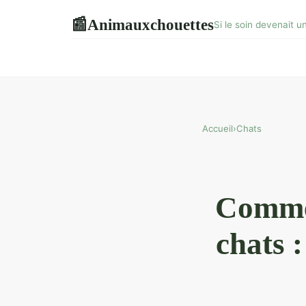
Animauxchouettes
📰
Si le soin devenait u
Accueil
›
Chats
Commen
chats :