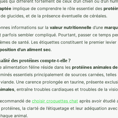
ues qui diffèrent fortement de ceux d’un chien ou d’un huma
daptée
implique de comprendre le rôle essentiel des
protéi
 de glucides, et de la présence éventuelle de céréales.
onnes informations sur la
valeur nutritionnelle
d’une
marqu
 parfois sembler compliqué. Pourtant, passer ce temps per
mes de santé. Les étiquettes constituent le premier levier 
osition d’un aliment sec
.
lité des protéines compte-t-elle ?
 alimentation féline réside dans les
protéines animales de
aminés essentiels principalement de sources carnées, telles q
a viande. Une carence prolongée en taurine, présente exclu
nimales
, entraîne troubles cardiaques et troubles de la visio
t recommandé de
choisir croquettes chat
après avoir étudié 
rotéines, la clarté de l’étiquetage et leur adéquation avec
chaque animal.