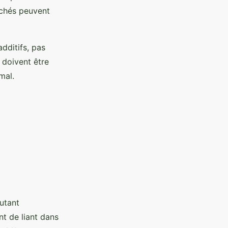
achés peuvent
additifs, pas
doivent être
mal.
utant
nt de liant dans