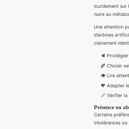
lourdement sur 
nuire au métabol
Une attention par
d’arômes artific
clairement ident
🥩 Privilégie
🌾 Choisir se
👁️ Lire atte
🧡 Adapter l
📏 Vérifier la
Présence ou abs
Certains préfèr
intolérances ou 