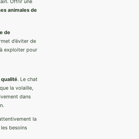
in. Offrir une
nes animales de
e de
met d’éviter de
à exploiter pour
 qualité
. Le chat
ue la volaille,
sivement dans
n.
attentivement la
 les besoins