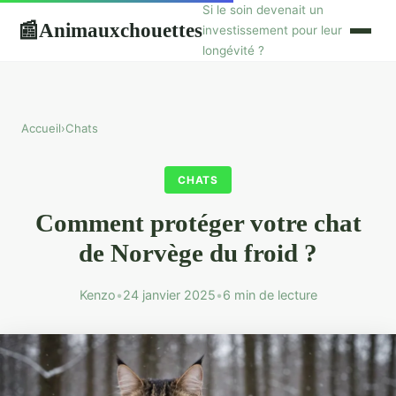
Si le soin devenait un
Animauxchouettes
📰
investissement pour leur
longévité ?
Accueil
›
Chats
CHATS
Comment protéger votre chat
de Norvège du froid ?
Kenzo
•
24 janvier 2025
•
6 min de lecture