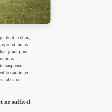
i tient le choc,
 surprend moins
leur jouet pour
onctions
 de suspense.
nt le quotidien
nnui chez ce
 ne suffit-il