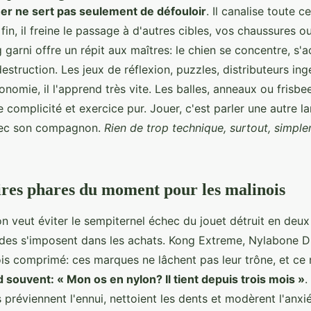
er ne sert pas seulement de défouloir
. Il canalise toute c
fin, il freine le passage à d'autres cibles, vos chaussures o
garni offre un répit aux maîtres: le chien se concentre, s'a
estruction. Les jeux de réflexion, puzzles, distributeurs i
tonomie, il l'apprend très vite. Les balles, anneaux ou frisbe
re complicité et exercice pur. Jouer, c'est parler une autre l
avec son compagnon.
Rien de trop technique, surtout, simpl
ires phares du moment pour les malinois
'on veut éviter le sempiternel échec du jouet détruit en deux
ides s'imposent dans les achats. Kong Extreme, Nylabone 
is comprimé: ces marques ne lâchent pas leur trône, et ce 
 souvent: « Mon os en nylon? Il tient depuis trois mois »
.
s préviennent l'ennui, nettoient les dents et modèrent l'anxié