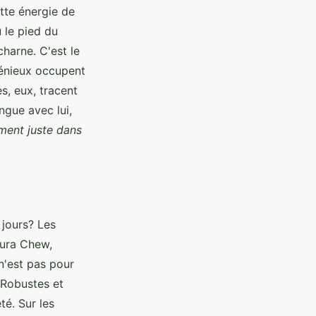
ette énergie de
u le pied du
charne. C'est le
ngénieux occupent
es, eux, tracent
angue avec lui,
ement juste dans
 jours? Les
Dura Chew,
n'est pas pour
 Robustes et
té. Sur les