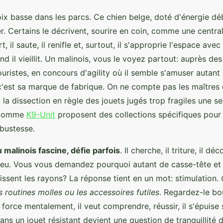
oix basse dans les parcs. Ce chien belge, doté d'énergie dé
er. Certains le décrivent, sourire en coin, comme une centra
rt, il saute, il renifle et, surtout, il s'approprie l'espace avec
 il vieillit. Un malinois, vous le voyez partout: auprès des
ouristes, en concours d'agility où il semble s'amuser autant q
c'est sa marque de fabrique. On ne compte pas les maîtres q
 la dissection en règle des jouets jugés trop fragiles une se
 comme
K9-Unit
proposent des collections spécifiques pour
bustesse.
u malinois fascine, défie parfois
. Il cherche, il triture, il dé
jeu. Vous vous demandez pourquoi autant de casse-tête et
issent les rayons? La réponse tient en un mot: stimulation.
 routines molles ou les accessoires futiles
. Regardez-le bo
 le force mentalement, il veut comprendre, réussir, il s'épuise
 dans un jouet résistant devient une question de tranquillité