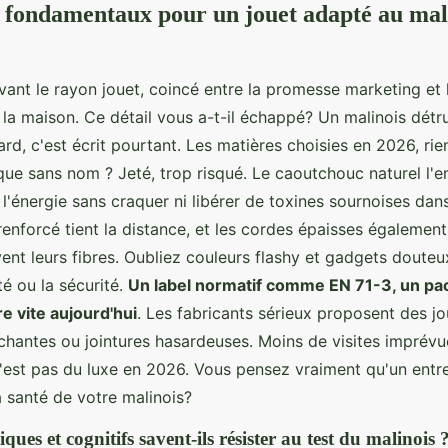
s fondamentaux pour un jouet adapté au mal
ant le rayon jouet, coincé entre la promesse marketing et l
la maison. Ce détail vous a-t-il échappé? Un malinois détru
ard, c'est écrit pourtant. Les matières choisies en 2026, rie
que sans nom ? Jeté, trop risqué. Le caoutchouc naturel l'
 l'énergie sans craquer ni libérer de toxines sournoises dan
renforcé tient la distance, et les cordes épaisses également
nt leurs fibres. Oubliez couleurs flashy et gadgets douteux
ité ou la sécurité.
Un label normatif comme EN 71-3, un pack
e vite aujourd'hui
. Les fabricants sérieux proposent des jo
chantes ou jointures hasardeuses. Moins de visites imprévu
n'est pas du luxe en 2026. Vous pensez vraiment qu'un entre
a santé de votre malinois?
iques et cognitifs savent-ils résister au test du malinois 