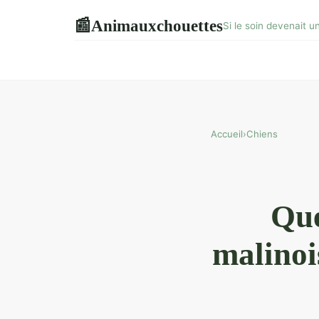
Animauxchouettes
📰
Si le soin devenait u
Accueil
›
Chiens
Que
malinoi