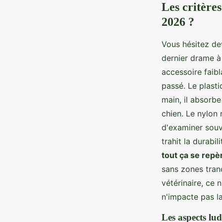
Les critère
2026 ?
Vous hésitez dev
dernier drame à 
accessoire faibl
passé. Le plasti
main, il absorbe
chien. Le nylon 
d'examiner souve
trahit la durabil
tout ça se repèr
sans zones tran
vétérinaire, ce 
n'impacte pas l
Les aspects lud