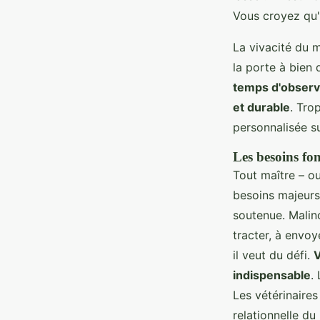
Vous croyez qu'
La vivacité du m
la porte à bien 
temps d'observe
et durable
. Tro
personnalisée s
Les besoins fo
Tout maître – ou
besoins majeurs
soutenue. Malino
tracter, à envoy
il veut du défi.
V
indispensable
.
Les vétérinaires
relationnelle d