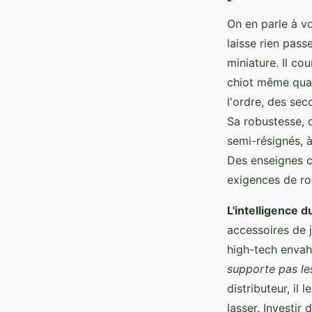
On en parle à v
laisse rien pass
miniature. Il cou
chiot même quand
l'ordre, des sec
Sa robustesse, 
semi-résignés, à
Des enseignes
exigences de ro
L'intelligence d
accessoires de 
high-tech envah
supporte pas les
distributeur, il
lasser. Investir