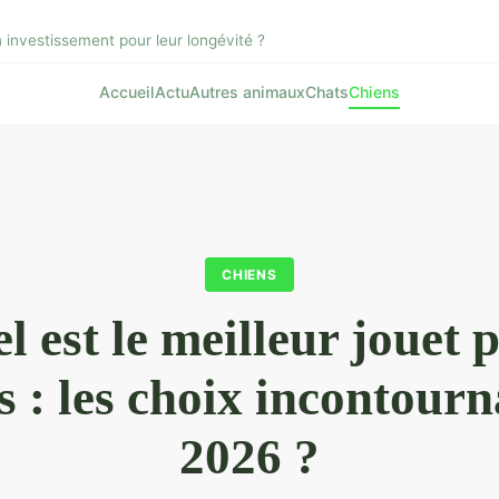
n investissement pour leur longévité ?
Accueil
Actu
Autres animaux
Chats
Chiens
CHIENS
l est le meilleur jouet 
s : les choix incontourn
2026 ?