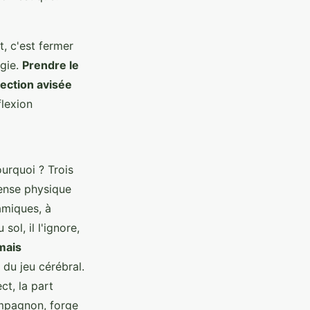
, c'est fermer
rgie.
Prendre le
lection avisée
flexion
urquoi ? Trois
pense physique
namiques, à
ol, il l'ignore,
mais
du jeu cérébral.
ct, la part
ompagnon, forge