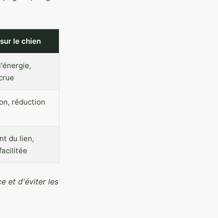
 sur le chien
l'énergie,
crue
on, réduction
t du lien,
acilitée
e et d'éviter les