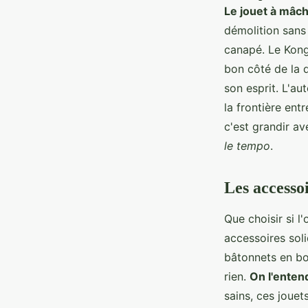
Le jouet à mâch
démolition sans 
canapé. Le Kong 
bon côté de la d
son esprit. L'au
la frontière ent
c'est grandir 
le tempo
.
Les accesso
Que choisir si l
accessoires sol
bâtonnets en bo
rien.
On l'entend
sains, ces jouet