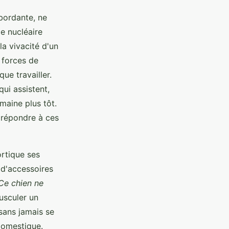
bordante, ne
le nucléaire
 la vivacité d'un
 forces de
ue travailler.
ui assistent,
maine plus tôt.
 répondre à ces
cortique ses
 d'accessoires
Ce chien ne
usculer un
 sans jamais se
 domestique.