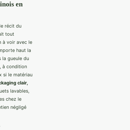
inois en
e récit du
it tout
n à voir avec le
emporte haut la
s la gueule du
, à condition
 si le matériau
aging clair,
uets lavables,
es chez le
tien négligé
?