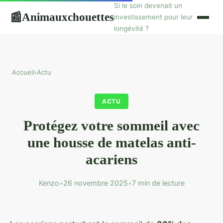
Si le soin devenait un
Animauxchouettes
📰
investissement pour leur
longévité ?
Accueil
›
Actu
ACTU
Protégez votre sommeil avec
une housse de matelas anti-
acariens
Kenzo
•
26 novembre 2025
•
7 min de lecture