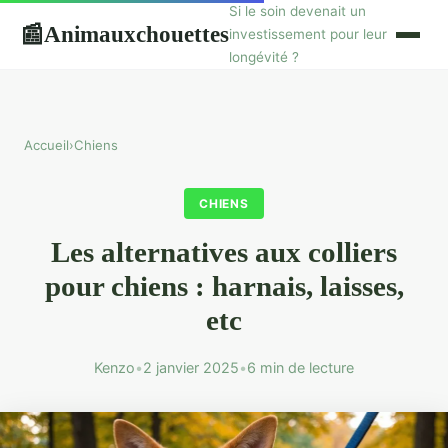
Si le soin devenait un
Animauxchouettes
📰
investissement pour leur
longévité ?
Accueil
›
Chiens
CHIENS
Les alternatives aux colliers
pour chiens : harnais, laisses,
etc
Kenzo
•
2 janvier 2025
•
6 min de lecture