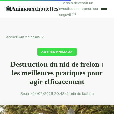
Si le soin devenait un
Animauxchouettes
📰
investissement pour leur
longévité ?
Accueil
›
Autres animaux
AUTRES ANIMAUX
Destruction du nid de frelon :
les meilleures pratiques pour
agir efficacement
Brune
•
04/06/2026 20:48
•
9 min de lecture