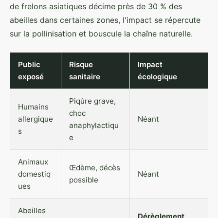
de frelons asiatiques décime près de 30 % des
abeilles dans certaines zones, l'impact se répercute
sur la pollinisation et bouscule la chaîne naturelle.
Public
Risque
Impact
exposé
sanitaire
écologique
Piqûre grave,
Humains
choc
allergique
Néant
anaphylactiqu
s
e
Animaux
Œdème, décès
domestiq
Néant
possible
ues
Abeilles
Dérèglement